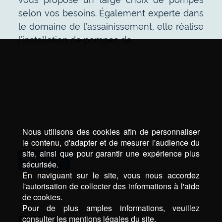
selon vos besoins. Également experte dans
le domaine de l’assainissement, elle réalise
l’installation de pompes de …
Mots-clé :
Entretien de forage 32
|
Entretien de forage 40
|
Entretien de forage 64
|
Entretien de forage 65
|
Forage
eau 32
|
Forage eau 40
|
Forage eau 64
|
Forage eau 65
|
Nettoyage de forage 32
|
Nettoyage de forage 40
|
Nettoyage de forage 64
|
Nettoyage de forage 65
|
Puit
32
|
Puit 40
|
Puit 64
|
Puit 65
|
Vente de systeme de
pompage 32
|
Vente de systeme de pompage 40
|
Vente
de systeme de pompage 64
|
Vente de systeme de
Nous utilisons des cookies afin de personnaliser
pompage 65
le contenu, d'adapter et de mesurer l'audience du
site, ainsi que pour garantir une expérience plus
d’infos
sécurisée.
En naviguant sur le site, vous nous accordez
l'autorisation de collecter des informations à l'aide
de cookies.
Pour de plus amples informations, veuillez
FORAGE
consulter les mentions légales du site.