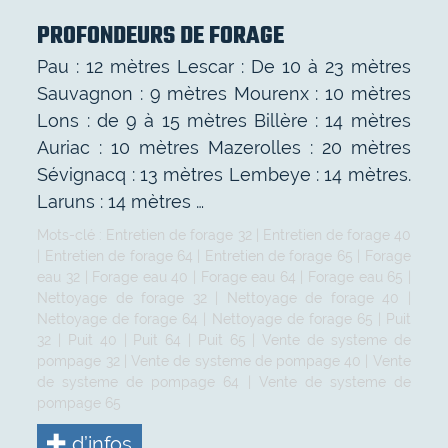
PROFONDEURS DE FORAGE
Pau : 12 mètres Lescar : De 10 à 23 mètres
Sauvagnon : 9 mètres Mourenx : 10 mètres
Lons : de 9 à 15 mètres Billère : 14 mètres
Auriac : 10 mètres Mazerolles : 20 mètres
Sévignacq : 13 mètres Lembeye : 14 mètres.
Laruns : 14 mètres …
Mots-clé :
Entretien de forage 32
|
Entretien de forage 40
|
Entretien de forage 64
|
Entretien de forage 65
|
Forage
eau 32
|
Forage eau 40
|
Forage eau 64
|
Forage eau 65
|
Nettoyage de forage 32
|
Nettoyage de forage 40
|
Nettoyage de forage 64
|
Nettoyage de forage 65
|
Puit
32
|
Puit 40
|
Puit 64
|
Puit 65
|
Vente de systeme de
pompage 32
|
Vente de systeme de pompage 40
|
Vente
de systeme de pompage 64
|
Vente de systeme de
pompage 65
d’infos