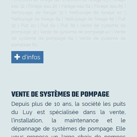
eau 32
|
Forage eau 40
|
Forage eau 64
|
Forage eau 65
|
Nettoyage de forage 32
|
Nettoyage de forage 40
|
Nettoyage de forage 64
|
Nettoyage de forage 65
|
Puit
32
|
Puit 40
|
Puit 64
|
Puit 65
|
Vente de systeme de
pompage 32
|
Vente de systeme de pompage 40
|
Vente
de systeme de pompage 64
|
Vente de systeme de
pompage 65
d’infos
VENTE DE SYSTÈMES DE POMPAGE
Depuis plus de 10 ans, la société les puits
du Luy est spécialisée dans la vente,
l’installation, la maintenance et le
dépannage de systèmes de pompage. Elle
vous propose un large choix de pompes