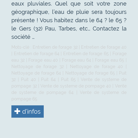
eaux pluviales. Quel que soit votre zone
géographique, l’eau de pluie sera toujours
présente ! Vous habitez dans le 64 ? le 65 ?
le Gers (32) Pau, Tarbes, etc… Contactez la
société …
Mots-clé :
Entretien de forage 32
|
Entretien de forage 40
|
Entretien de forage 64
|
Entretien de forage 65
|
Forage
eau 32
|
Forage eau 40
|
Forage eau 64
|
Forage eau 65
|
Nettoyage de forage 32
|
Nettoyage de forage 40
|
Nettoyage de forage 64
|
Nettoyage de forage 65
|
Puit
32
|
Puit 40
|
Puit 64
|
Puit 65
|
Vente de systeme de
pompage 32
|
Vente de systeme de pompage 40
|
Vente
de systeme de pompage 64
|
Vente de systeme de
pompage 65
d’infos