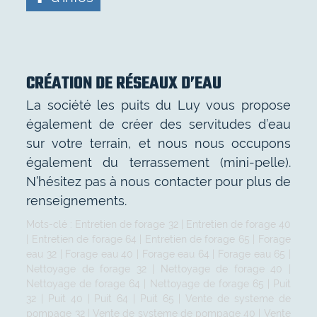
CRÉATION DE RÉSEAUX D’EAU
La société les puits du Luy vous propose
également de créer des servitudes d’eau
sur votre terrain, et nous nous occupons
également du terrassement (mini-pelle).
N’hésitez pas à nous contacter pour plus de
renseignements.
Mots-clé :
Entretien de forage 32
|
Entretien de forage 40
|
Entretien de forage 64
|
Entretien de forage 65
|
Forage
eau 32
|
Forage eau 40
|
Forage eau 64
|
Forage eau 65
|
Nettoyage de forage 32
|
Nettoyage de forage 40
|
Nettoyage de forage 64
|
Nettoyage de forage 65
|
Puit
32
|
Puit 40
|
Puit 64
|
Puit 65
|
Vente de systeme de
pompage 32
|
Vente de systeme de pompage 40
|
Vente