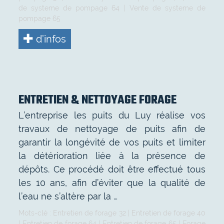
de systeme de pompage 64
|
Vente de systeme de
pompage 65
d’infos
ENTRETIEN & NETTOYAGE FORAGE
L’entreprise les puits du Luy réalise vos
travaux de nettoyage de puits afin de
garantir la longévité de vos puits et limiter
la détérioration liée à la présence de
dépôts. Ce procédé doit être effectué tous
les 10 ans, afin d’éviter que la qualité de
l’eau ne s’altère par la …
Mots-clé :
Entretien de forage 32
|
Entretien de forage 40
|
Entretien de forage 64
|
Entretien de forage 65
|
Forage